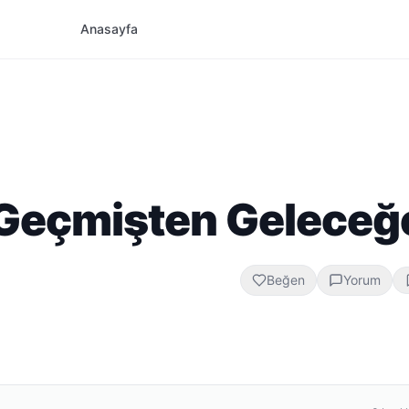
Anasayfa
: Geçmişten Geleceğ
Beğen
Yorum