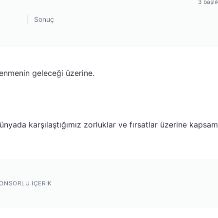
3
başlı
Sonuç
renmenin geleceği üzerine.
nyada karşılaştığımız zorluklar ve fırsatlar üzerine kapsam
ONSORLU IÇERIK