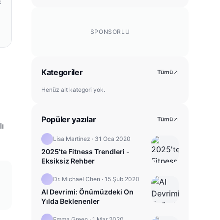
k
SPONSORLU
Kategoriler
Tümü
Henüz alt kategori yok.
Popüler yazılar
Tümü
lı
Lisa Martinez
·
31 Oca 2020
2025'te Fitness Trendleri -
Eksiksiz Rehber
Dr. Michael Chen
·
15 Şub 2020
AI Devrimi: Önümüzdeki On
Yılda Beklenenler
Emma Green
·
1 Mar 2020