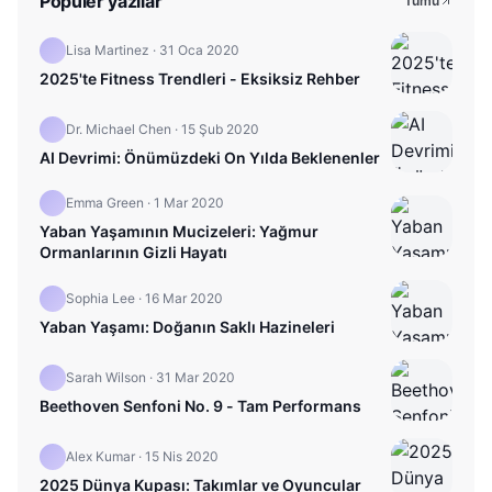
Popüler yazılar
Tümü
Lisa Martinez
·
31 Oca 2020
2025'te Fitness Trendleri - Eksiksiz Rehber
Dr. Michael Chen
·
15 Şub 2020
AI Devrimi: Önümüzdeki On Yılda Beklenenler
Emma Green
·
1 Mar 2020
Yaban Yaşamının Mucizeleri: Yağmur
Ormanlarının Gizli Hayatı
Sophia Lee
·
16 Mar 2020
Yaban Yaşamı: Doğanın Saklı Hazineleri
Sarah Wilson
·
31 Mar 2020
Beethoven Senfoni No. 9 - Tam Performans
Alex Kumar
·
15 Nis 2020
2025 Dünya Kupası: Takımlar ve Oyuncular