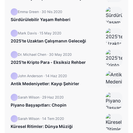
Emma Green
·
30 Nis 2020
Sürdürülebilir Yaşam Rehberi
Mark Davis
·
15 May 2020
2025'te Uzaktan Çalışmanın Geleceği
Dr. Michael Chen
·
30 May 2020
2025'te Kripto Para - Eksiksiz Rehber
John Anderson
·
14 Haz 2020
Antik Medeniyetler: Kayıp Şehirler
Sarah Wilson
·
29 Haz 2020
Piyano Başyapıtları: Chopin
Sarah Wilson
·
14 Tem 2020
Küresel Ritimler: Dünya Müziği