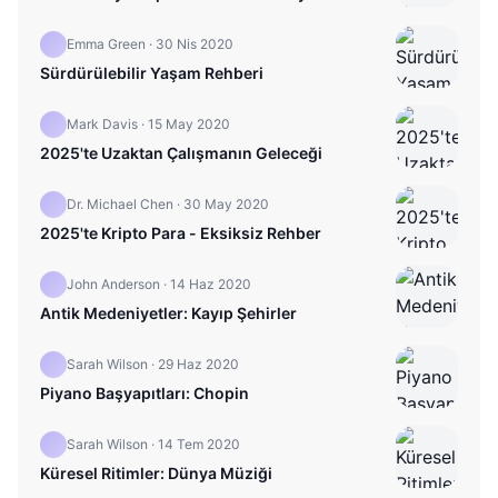
Emma Green
·
30 Nis 2020
Sürdürülebilir Yaşam Rehberi
Mark Davis
·
15 May 2020
2025'te Uzaktan Çalışmanın Geleceği
Dr. Michael Chen
·
30 May 2020
2025'te Kripto Para - Eksiksiz Rehber
John Anderson
·
14 Haz 2020
Antik Medeniyetler: Kayıp Şehirler
Sarah Wilson
·
29 Haz 2020
Piyano Başyapıtları: Chopin
Sarah Wilson
·
14 Tem 2020
Küresel Ritimler: Dünya Müziği