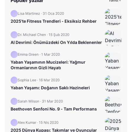
Popüler yazılar
Tümü
Lisa Martinez
·
31 Oca 2020
2025'te Fitness Trendleri - Eksiksiz Rehber
Dr. Michael Chen
·
15 Şub 2020
AI Devrimi: Önümüzdeki On Yılda Beklenenler
Emma Green
·
1 Mar 2020
Yaban Yaşamının Mucizeleri: Yağmur
Ormanlarının Gizli Hayatı
Sophia Lee
·
16 Mar 2020
Yaban Yaşamı: Doğanın Saklı Hazineleri
Sarah Wilson
·
31 Mar 2020
Beethoven Senfoni No. 9 - Tam Performans
Alex Kumar
·
15 Nis 2020
2025 Dünya Kupası: Takımlar ve Oyuncular