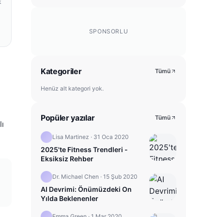
k
SPONSORLU
Kategoriler
Tümü
Henüz alt kategori yok.
Popüler yazılar
Tümü
lı
Lisa Martinez
·
31 Oca 2020
2025'te Fitness Trendleri -
Eksiksiz Rehber
Dr. Michael Chen
·
15 Şub 2020
AI Devrimi: Önümüzdeki On
Yılda Beklenenler
Emma Green
·
1 Mar 2020