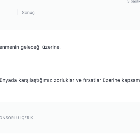
3
başlı
Sonuç
renmenin geleceği üzerine.
nyada karşılaştığımız zorluklar ve fırsatlar üzerine kapsam
ONSORLU IÇERIK