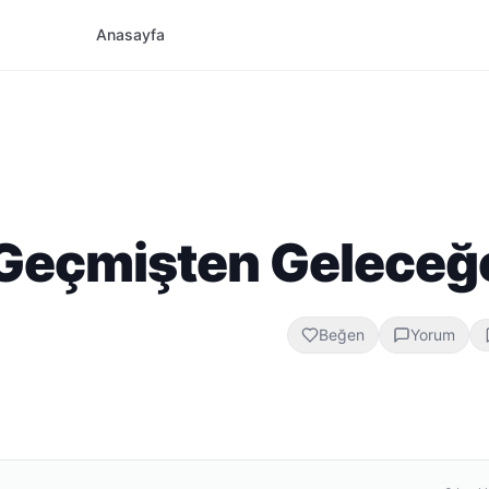
Anasayfa
: Geçmişten Geleceğ
Beğen
Yorum