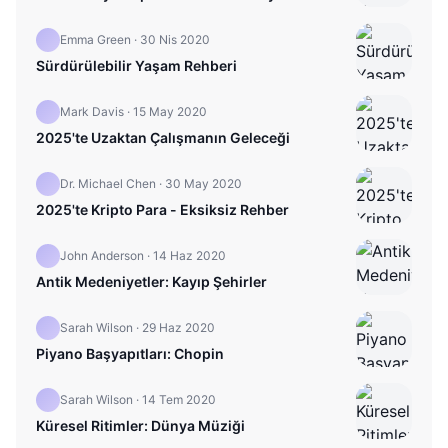
Emma Green
·
30 Nis 2020
Sürdürülebilir Yaşam Rehberi
Mark Davis
·
15 May 2020
2025'te Uzaktan Çalışmanın Geleceği
Dr. Michael Chen
·
30 May 2020
2025'te Kripto Para - Eksiksiz Rehber
John Anderson
·
14 Haz 2020
Antik Medeniyetler: Kayıp Şehirler
Sarah Wilson
·
29 Haz 2020
Piyano Başyapıtları: Chopin
Sarah Wilson
·
14 Tem 2020
Küresel Ritimler: Dünya Müziği