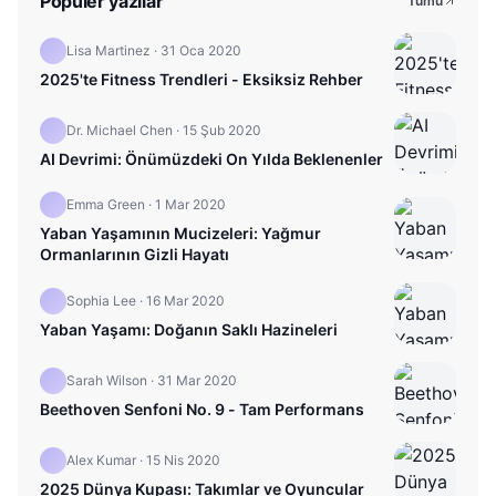
Popüler yazılar
Tümü
Lisa Martinez
·
31 Oca 2020
2025'te Fitness Trendleri - Eksiksiz Rehber
Dr. Michael Chen
·
15 Şub 2020
AI Devrimi: Önümüzdeki On Yılda Beklenenler
Emma Green
·
1 Mar 2020
Yaban Yaşamının Mucizeleri: Yağmur
Ormanlarının Gizli Hayatı
Sophia Lee
·
16 Mar 2020
Yaban Yaşamı: Doğanın Saklı Hazineleri
Sarah Wilson
·
31 Mar 2020
Beethoven Senfoni No. 9 - Tam Performans
Alex Kumar
·
15 Nis 2020
2025 Dünya Kupası: Takımlar ve Oyuncular