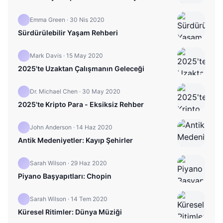
Emma Green
·
30 Nis 2020
Sürdürülebilir Yaşam Rehberi
Mark Davis
·
15 May 2020
2025'te Uzaktan Çalışmanın Geleceği
Dr. Michael Chen
·
30 May 2020
2025'te Kripto Para - Eksiksiz Rehber
John Anderson
·
14 Haz 2020
Antik Medeniyetler: Kayıp Şehirler
Sarah Wilson
·
29 Haz 2020
Piyano Başyapıtları: Chopin
Sarah Wilson
·
14 Tem 2020
Küresel Ritimler: Dünya Müziği