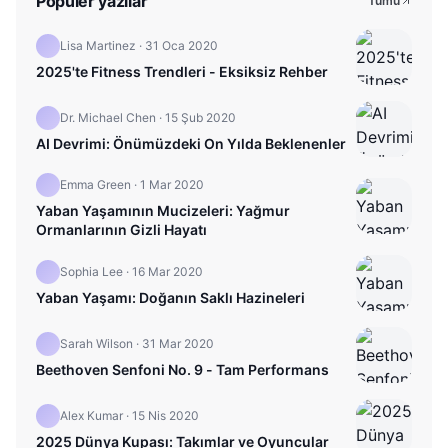
Popüler yazılar
Tümü
Lisa Martinez
·
31 Oca 2020
2025'te Fitness Trendleri - Eksiksiz Rehber
Dr. Michael Chen
·
15 Şub 2020
AI Devrimi: Önümüzdeki On Yılda Beklenenler
Emma Green
·
1 Mar 2020
Yaban Yaşamının Mucizeleri: Yağmur
Ormanlarının Gizli Hayatı
Sophia Lee
·
16 Mar 2020
Yaban Yaşamı: Doğanın Saklı Hazineleri
Sarah Wilson
·
31 Mar 2020
Beethoven Senfoni No. 9 - Tam Performans
Alex Kumar
·
15 Nis 2020
2025 Dünya Kupası: Takımlar ve Oyuncular