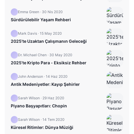
Emma Green
·
30 Nis 2020
Sürdürülebilir Yaşam Rehberi
Mark Davis
·
15 May 2020
2025'te Uzaktan Çalışmanın Geleceği
Dr. Michael Chen
·
30 May 2020
2025'te Kripto Para - Eksiksiz Rehber
John Anderson
·
14 Haz 2020
Antik Medeniyetler: Kayıp Şehirler
Sarah Wilson
·
29 Haz 2020
Piyano Başyapıtları: Chopin
Sarah Wilson
·
14 Tem 2020
Küresel Ritimler: Dünya Müziği