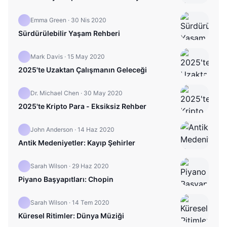
Emma Green
·
30 Nis 2020
Sürdürülebilir Yaşam Rehberi
Mark Davis
·
15 May 2020
2025'te Uzaktan Çalışmanın Geleceği
Dr. Michael Chen
·
30 May 2020
2025'te Kripto Para - Eksiksiz Rehber
John Anderson
·
14 Haz 2020
Antik Medeniyetler: Kayıp Şehirler
Sarah Wilson
·
29 Haz 2020
Piyano Başyapıtları: Chopin
Sarah Wilson
·
14 Tem 2020
Küresel Ritimler: Dünya Müziği