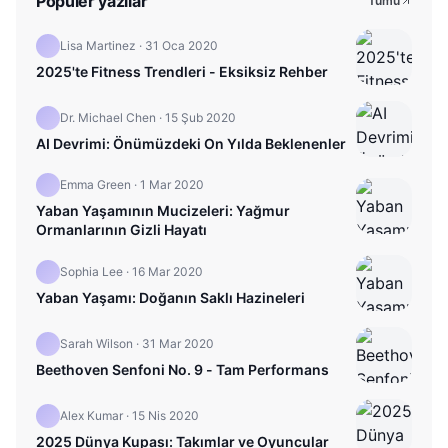
Popüler yazılar
Tümü
Lisa Martinez
·
31 Oca 2020
2025'te Fitness Trendleri - Eksiksiz Rehber
Dr. Michael Chen
·
15 Şub 2020
AI Devrimi: Önümüzdeki On Yılda Beklenenler
Emma Green
·
1 Mar 2020
Yaban Yaşamının Mucizeleri: Yağmur
Ormanlarının Gizli Hayatı
Sophia Lee
·
16 Mar 2020
Yaban Yaşamı: Doğanın Saklı Hazineleri
Sarah Wilson
·
31 Mar 2020
Beethoven Senfoni No. 9 - Tam Performans
Alex Kumar
·
15 Nis 2020
2025 Dünya Kupası: Takımlar ve Oyuncular