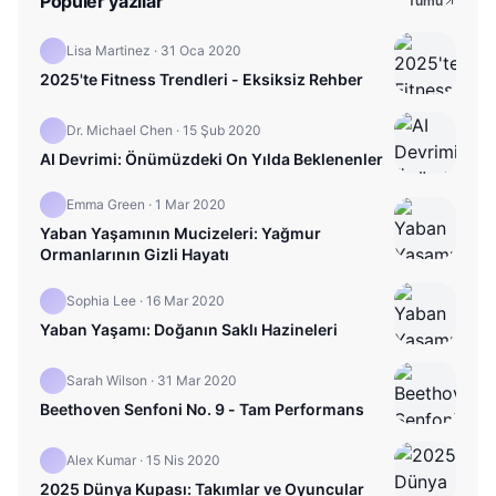
Popüler yazılar
Tümü
Lisa Martinez
·
31 Oca 2020
2025'te Fitness Trendleri - Eksiksiz Rehber
Dr. Michael Chen
·
15 Şub 2020
AI Devrimi: Önümüzdeki On Yılda Beklenenler
Emma Green
·
1 Mar 2020
Yaban Yaşamının Mucizeleri: Yağmur
Ormanlarının Gizli Hayatı
Sophia Lee
·
16 Mar 2020
Yaban Yaşamı: Doğanın Saklı Hazineleri
Sarah Wilson
·
31 Mar 2020
Beethoven Senfoni No. 9 - Tam Performans
Alex Kumar
·
15 Nis 2020
2025 Dünya Kupası: Takımlar ve Oyuncular