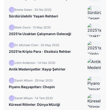
Emma Green
·
30 Nis 2020
Sürdürülebilir Yaşam Rehberi
Mark Davis
·
15 May 2020
2025'te Uzaktan Çalışmanın Geleceği
Dr. Michael Chen
·
30 May 2020
2025'te Kripto Para - Eksiksiz Rehber
John Anderson
·
14 Haz 2020
Antik Medeniyetler: Kayıp Şehirler
Sarah Wilson
·
29 Haz 2020
Piyano Başyapıtları: Chopin
Sarah Wilson
·
14 Tem 2020
Küresel Ritimler: Dünya Müziği