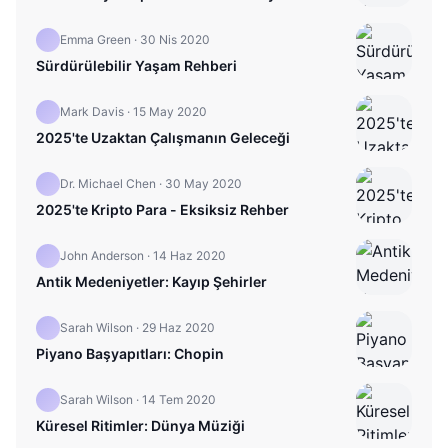
Emma Green
·
30 Nis 2020
Sürdürülebilir Yaşam Rehberi
Mark Davis
·
15 May 2020
2025'te Uzaktan Çalışmanın Geleceği
Dr. Michael Chen
·
30 May 2020
2025'te Kripto Para - Eksiksiz Rehber
John Anderson
·
14 Haz 2020
Antik Medeniyetler: Kayıp Şehirler
Sarah Wilson
·
29 Haz 2020
Piyano Başyapıtları: Chopin
Sarah Wilson
·
14 Tem 2020
Küresel Ritimler: Dünya Müziği