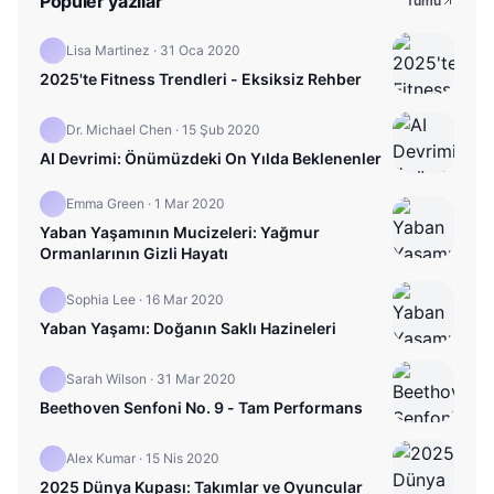
Popüler yazılar
Tümü
Lisa Martinez
·
31 Oca 2020
2025'te Fitness Trendleri - Eksiksiz Rehber
Dr. Michael Chen
·
15 Şub 2020
AI Devrimi: Önümüzdeki On Yılda Beklenenler
Emma Green
·
1 Mar 2020
Yaban Yaşamının Mucizeleri: Yağmur
Ormanlarının Gizli Hayatı
Sophia Lee
·
16 Mar 2020
Yaban Yaşamı: Doğanın Saklı Hazineleri
Sarah Wilson
·
31 Mar 2020
Beethoven Senfoni No. 9 - Tam Performans
Alex Kumar
·
15 Nis 2020
2025 Dünya Kupası: Takımlar ve Oyuncular