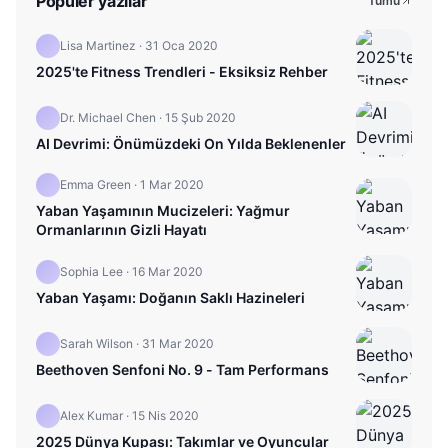
Popüler yazılar
Tümü
Lisa Martinez
·
31 Oca 2020
2025'te Fitness Trendleri - Eksiksiz Rehber
Dr. Michael Chen
·
15 Şub 2020
AI Devrimi: Önümüzdeki On Yılda Beklenenler
Emma Green
·
1 Mar 2020
Yaban Yaşamının Mucizeleri: Yağmur
Ormanlarının Gizli Hayatı
Sophia Lee
·
16 Mar 2020
Yaban Yaşamı: Doğanın Saklı Hazineleri
Sarah Wilson
·
31 Mar 2020
Beethoven Senfoni No. 9 - Tam Performans
Alex Kumar
·
15 Nis 2020
2025 Dünya Kupası: Takımlar ve Oyuncular