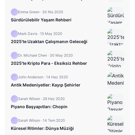
Emma Green
·
30 Nis 2020
Sürdürülebilir Yaşam Rehberi
Mark Davis
·
15 May 2020
2025'te Uzaktan Çalışmanın Geleceği
Dr. Michael Chen
·
30 May 2020
2025'te Kripto Para - Eksiksiz Rehber
John Anderson
·
14 Haz 2020
Antik Medeniyetler: Kayıp Şehirler
Sarah Wilson
·
29 Haz 2020
Piyano Başyapıtları: Chopin
Sarah Wilson
·
14 Tem 2020
Küresel Ritimler: Dünya Müziği