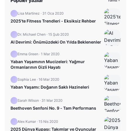
Popüler yazılar
Tümü
Lisa Martinez
·
31 Oca 2020
2025'te Fitness Trendleri - Eksiksiz Rehber
Dr. Michael Chen
·
15 Şub 2020
AI Devrimi: Önümüzdeki On Yılda Beklenenler
Emma Green
·
1 Mar 2020
Yaban Yaşamının Mucizeleri: Yağmur
Ormanlarının Gizli Hayatı
Sophia Lee
·
16 Mar 2020
Yaban Yaşamı: Doğanın Saklı Hazineleri
Sarah Wilson
·
31 Mar 2020
Beethoven Senfoni No. 9 - Tam Performans
Alex Kumar
·
15 Nis 2020
2025 Dünya Kupası: Takımlar ve Oyuncular