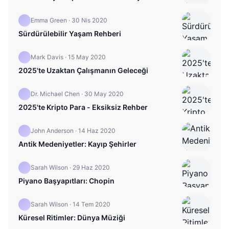
Emma Green
·
30 Nis 2020
Sürdürülebilir Yaşam Rehberi
Mark Davis
·
15 May 2020
2025'te Uzaktan Çalışmanın Geleceği
Dr. Michael Chen
·
30 May 2020
2025'te Kripto Para - Eksiksiz Rehber
John Anderson
·
14 Haz 2020
Antik Medeniyetler: Kayıp Şehirler
Sarah Wilson
·
29 Haz 2020
Piyano Başyapıtları: Chopin
Sarah Wilson
·
14 Tem 2020
Küresel Ritimler: Dünya Müziği