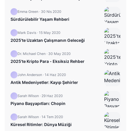
Emma Green
·
30 Nis 2020
Sürdürülebilir Yaşam Rehberi
Mark Davis
·
15 May 2020
2025'te Uzaktan Çalışmanın Geleceği
Dr. Michael Chen
·
30 May 2020
2025'te Kripto Para - Eksiksiz Rehber
John Anderson
·
14 Haz 2020
Antik Medeniyetler: Kayıp Şehirler
Sarah Wilson
·
29 Haz 2020
Piyano Başyapıtları: Chopin
Sarah Wilson
·
14 Tem 2020
Küresel Ritimler: Dünya Müziği