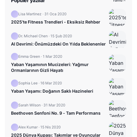
Popüler yazılar
Tümü
Lisa Martinez
·
31 Oca 2020
2025'te Fitness Trendleri - Eksiksiz Rehber
Dr. Michael Chen
·
15 Şub 2020
AI Devrimi: Önümüzdeki On Yılda Beklenenler
Emma Green
·
1 Mar 2020
Yaban Yaşamının Mucizeleri: Yağmur
Ormanlarının Gizli Hayatı
Sophia Lee
·
16 Mar 2020
Yaban Yaşamı: Doğanın Saklı Hazineleri
Sarah Wilson
·
31 Mar 2020
Beethoven Senfoni No. 9 - Tam Performans
Alex Kumar
·
15 Nis 2020
2025 Dünya Kupası: Takımlar ve Oyuncular