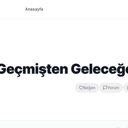
Anasayfa
: Geçmişten Geleceğ
Beğen
Yorum