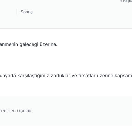
3
başlı
Sonuç
renmenin geleceği üzerine.
nyada karşılaştığımız zorluklar ve fırsatlar üzerine kapsam
ONSORLU IÇERIK