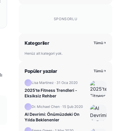
k
SPONSORLU
Kategoriler
Tümü
Henüz alt kategori yok.
Popüler yazılar
Tümü
lı
Lisa Martinez
·
31 Oca 2020
2025'te Fitness Trendleri -
Eksiksiz Rehber
Dr. Michael Chen
·
15 Şub 2020
AI Devrimi: Önümüzdeki On
Yılda Beklenenler
Emma Green
·
1 Mar 2020