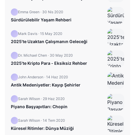
Emma Green
·
30 Nis 2020
Sürdürülebilir Yaşam Rehberi
Mark Davis
·
15 May 2020
2025'te Uzaktan Çalışmanın Geleceği
Dr. Michael Chen
·
30 May 2020
2025'te Kripto Para - Eksiksiz Rehber
John Anderson
·
14 Haz 2020
Antik Medeniyetler: Kayıp Şehirler
Sarah Wilson
·
29 Haz 2020
Piyano Başyapıtları: Chopin
Sarah Wilson
·
14 Tem 2020
Küresel Ritimler: Dünya Müziği