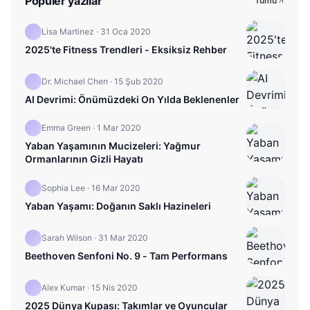
Popüler yazılar
Tümü
Lisa Martinez
·
31 Oca 2020
2025'te Fitness Trendleri - Eksiksiz Rehber
Dr. Michael Chen
·
15 Şub 2020
AI Devrimi: Önümüzdeki On Yılda Beklenenler
Emma Green
·
1 Mar 2020
Yaban Yaşamının Mucizeleri: Yağmur
Ormanlarının Gizli Hayatı
Sophia Lee
·
16 Mar 2020
Yaban Yaşamı: Doğanın Saklı Hazineleri
Sarah Wilson
·
31 Mar 2020
Beethoven Senfoni No. 9 - Tam Performans
Alex Kumar
·
15 Nis 2020
2025 Dünya Kupası: Takımlar ve Oyuncular