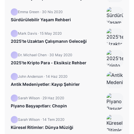
Emma Green
·
30 Nis 2020
Sürdürülebilir Yaşam Rehberi
Mark Davis
·
15 May 2020
2025'te Uzaktan Çalışmanın Geleceği
Dr. Michael Chen
·
30 May 2020
2025'te Kripto Para - Eksiksiz Rehber
John Anderson
·
14 Haz 2020
Antik Medeniyetler: Kayıp Şehirler
Sarah Wilson
·
29 Haz 2020
Piyano Başyapıtları: Chopin
Sarah Wilson
·
14 Tem 2020
Küresel Ritimler: Dünya Müziği