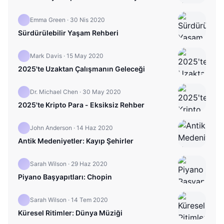
Emma Green
·
30 Nis 2020
Sürdürülebilir Yaşam Rehberi
Mark Davis
·
15 May 2020
2025'te Uzaktan Çalışmanın Geleceği
Dr. Michael Chen
·
30 May 2020
2025'te Kripto Para - Eksiksiz Rehber
John Anderson
·
14 Haz 2020
Antik Medeniyetler: Kayıp Şehirler
Sarah Wilson
·
29 Haz 2020
Piyano Başyapıtları: Chopin
Sarah Wilson
·
14 Tem 2020
Küresel Ritimler: Dünya Müziği