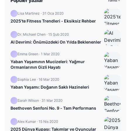
Popüler yazılar
Tümü
Lisa Martinez
·
31 Oca 2020
2025'te Fitness Trendleri - Eksiksiz Rehber
Dr. Michael Chen
·
15 Şub 2020
AI Devrimi: Önümüzdeki On Yılda Beklenenler
Emma Green
·
1 Mar 2020
Yaban Yaşamının Mucizeleri: Yağmur
Ormanlarının Gizli Hayatı
Sophia Lee
·
16 Mar 2020
Yaban Yaşamı: Doğanın Saklı Hazineleri
Sarah Wilson
·
31 Mar 2020
Beethoven Senfoni No. 9 - Tam Performans
Alex Kumar
·
15 Nis 2020
2025 Dünya Kupası: Takımlar ve Oyuncular