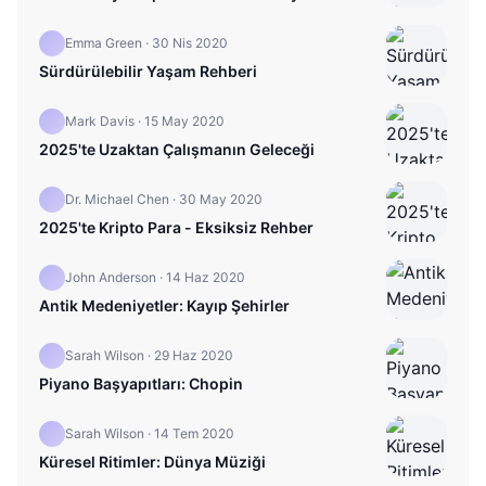
Emma Green
·
30 Nis 2020
Sürdürülebilir Yaşam Rehberi
Mark Davis
·
15 May 2020
2025'te Uzaktan Çalışmanın Geleceği
Dr. Michael Chen
·
30 May 2020
2025'te Kripto Para - Eksiksiz Rehber
John Anderson
·
14 Haz 2020
Antik Medeniyetler: Kayıp Şehirler
Sarah Wilson
·
29 Haz 2020
Piyano Başyapıtları: Chopin
Sarah Wilson
·
14 Tem 2020
Küresel Ritimler: Dünya Müziği