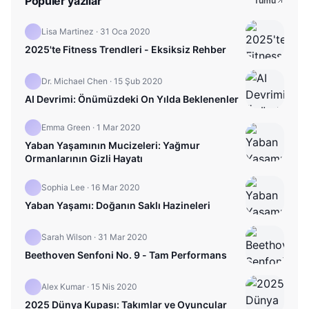
Popüler yazılar
Tümü
Lisa Martinez
·
31 Oca 2020
2025'te Fitness Trendleri - Eksiksiz Rehber
Dr. Michael Chen
·
15 Şub 2020
AI Devrimi: Önümüzdeki On Yılda Beklenenler
Emma Green
·
1 Mar 2020
Yaban Yaşamının Mucizeleri: Yağmur
Ormanlarının Gizli Hayatı
Sophia Lee
·
16 Mar 2020
Yaban Yaşamı: Doğanın Saklı Hazineleri
Sarah Wilson
·
31 Mar 2020
Beethoven Senfoni No. 9 - Tam Performans
Alex Kumar
·
15 Nis 2020
2025 Dünya Kupası: Takımlar ve Oyuncular