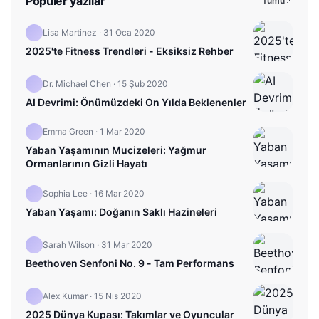
Popüler yazılar
Tümü
Lisa Martinez
·
31 Oca 2020
2025'te Fitness Trendleri - Eksiksiz Rehber
Dr. Michael Chen
·
15 Şub 2020
AI Devrimi: Önümüzdeki On Yılda Beklenenler
Emma Green
·
1 Mar 2020
Yaban Yaşamının Mucizeleri: Yağmur
Ormanlarının Gizli Hayatı
Sophia Lee
·
16 Mar 2020
Yaban Yaşamı: Doğanın Saklı Hazineleri
Sarah Wilson
·
31 Mar 2020
Beethoven Senfoni No. 9 - Tam Performans
Alex Kumar
·
15 Nis 2020
2025 Dünya Kupası: Takımlar ve Oyuncular