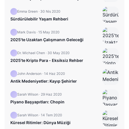
Emma Green
·
30 Nis 2020
Sürdürülebilir Yaşam Rehberi
Mark Davis
·
15 May 2020
2025'te Uzaktan Çalışmanın Geleceği
Dr. Michael Chen
·
30 May 2020
2025'te Kripto Para - Eksiksiz Rehber
John Anderson
·
14 Haz 2020
Antik Medeniyetler: Kayıp Şehirler
Sarah Wilson
·
29 Haz 2020
Piyano Başyapıtları: Chopin
Sarah Wilson
·
14 Tem 2020
Küresel Ritimler: Dünya Müziği