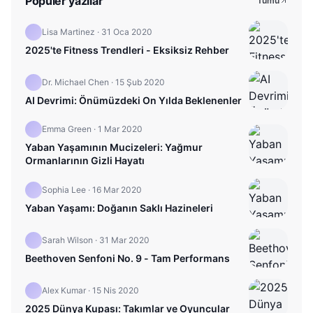
Popüler yazılar
Tümü
Lisa Martinez
·
31 Oca 2020
2025'te Fitness Trendleri - Eksiksiz Rehber
Dr. Michael Chen
·
15 Şub 2020
AI Devrimi: Önümüzdeki On Yılda Beklenenler
Emma Green
·
1 Mar 2020
Yaban Yaşamının Mucizeleri: Yağmur
Ormanlarının Gizli Hayatı
Sophia Lee
·
16 Mar 2020
Yaban Yaşamı: Doğanın Saklı Hazineleri
Sarah Wilson
·
31 Mar 2020
Beethoven Senfoni No. 9 - Tam Performans
Alex Kumar
·
15 Nis 2020
2025 Dünya Kupası: Takımlar ve Oyuncular