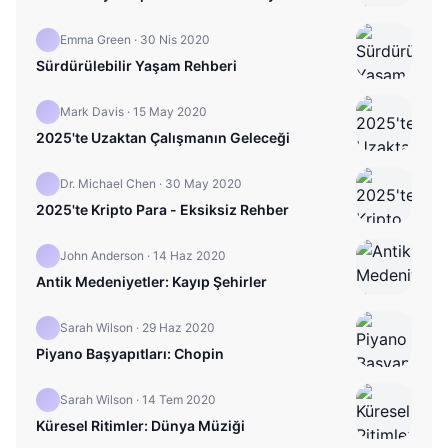
Emma Green
·
30 Nis 2020
Sürdürülebilir Yaşam Rehberi
Mark Davis
·
15 May 2020
2025'te Uzaktan Çalışmanın Geleceği
Dr. Michael Chen
·
30 May 2020
2025'te Kripto Para - Eksiksiz Rehber
John Anderson
·
14 Haz 2020
Antik Medeniyetler: Kayıp Şehirler
Sarah Wilson
·
29 Haz 2020
Piyano Başyapıtları: Chopin
Sarah Wilson
·
14 Tem 2020
Küresel Ritimler: Dünya Müziği