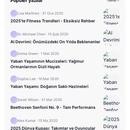
Popüler yazılar
Tümü
Lisa Martinez
·
31 Oca 2020
2025'te Fitness Trendleri - Eksiksiz Rehber
Dr. Michael Chen
·
15 Şub 2020
AI Devrimi: Önümüzdeki On Yılda Beklenenler
Emma Green
·
1 Mar 2020
Yaban Yaşamının Mucizeleri: Yağmur
Ormanlarının Gizli Hayatı
Sophia Lee
·
16 Mar 2020
Yaban Yaşamı: Doğanın Saklı Hazineleri
Sarah Wilson
·
31 Mar 2020
Beethoven Senfoni No. 9 - Tam Performans
Alex Kumar
·
15 Nis 2020
2025 Dünya Kupası: Takımlar ve Oyuncular