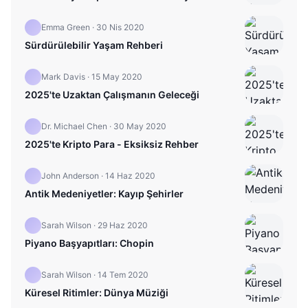
Emma Green
·
30 Nis 2020
Sürdürülebilir Yaşam Rehberi
Mark Davis
·
15 May 2020
2025'te Uzaktan Çalışmanın Geleceği
Dr. Michael Chen
·
30 May 2020
2025'te Kripto Para - Eksiksiz Rehber
John Anderson
·
14 Haz 2020
Antik Medeniyetler: Kayıp Şehirler
Sarah Wilson
·
29 Haz 2020
Piyano Başyapıtları: Chopin
Sarah Wilson
·
14 Tem 2020
Küresel Ritimler: Dünya Müziği