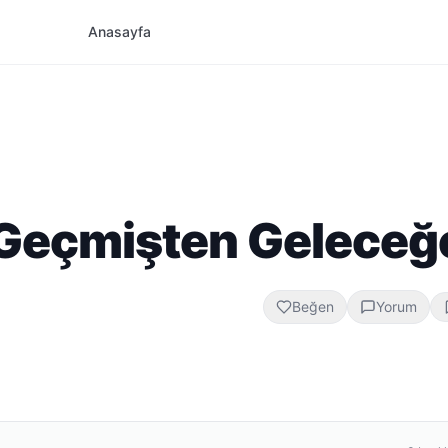
Anasayfa
: Geçmişten Geleceğ
Beğen
Yorum