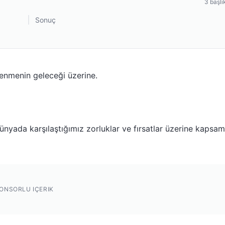
3
başlı
Sonuç
renmenin geleceği üzerine.
nyada karşılaştığımız zorluklar ve fırsatlar üzerine kapsam
ONSORLU IÇERIK