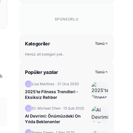
k
SPONSORLU
Kategoriler
Tümü
Henüz alt kategori yok.
Popüler yazılar
Tümü
lı
Lisa Martinez
·
31 Oca 2020
2025'te Fitness Trendleri -
Eksiksiz Rehber
Dr. Michael Chen
·
15 Şub 2020
AI Devrimi: Önümüzdeki On
Yılda Beklenenler
Emma Green
·
1 Mar 2020