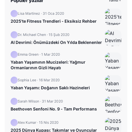
Popüler yazılar
Tümü
Lisa Martinez
·
31 Oca 2020
2025'te Fitness Trendleri - Eksiksiz Rehber
Dr. Michael Chen
·
15 Şub 2020
AI Devrimi: Önümüzdeki On Yılda Beklenenler
Emma Green
·
1 Mar 2020
Yaban Yaşamının Mucizeleri: Yağmur
Ormanlarının Gizli Hayatı
Sophia Lee
·
16 Mar 2020
Yaban Yaşamı: Doğanın Saklı Hazineleri
Sarah Wilson
·
31 Mar 2020
Beethoven Senfoni No. 9 - Tam Performans
Alex Kumar
·
15 Nis 2020
2025 Dünya Kupası: Takımlar ve Oyuncular