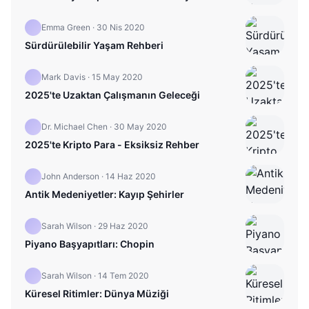
Emma Green
·
30 Nis 2020
Sürdürülebilir Yaşam Rehberi
Mark Davis
·
15 May 2020
2025'te Uzaktan Çalışmanın Geleceği
Dr. Michael Chen
·
30 May 2020
2025'te Kripto Para - Eksiksiz Rehber
John Anderson
·
14 Haz 2020
Antik Medeniyetler: Kayıp Şehirler
Sarah Wilson
·
29 Haz 2020
Piyano Başyapıtları: Chopin
Sarah Wilson
·
14 Tem 2020
Küresel Ritimler: Dünya Müziği