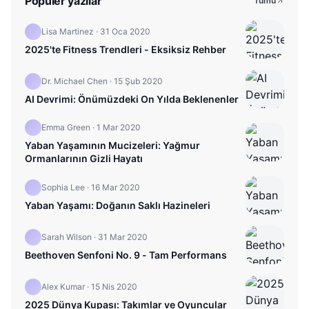
Popüler yazılar
Tümü
Lisa Martinez
·
31 Oca 2020
2025'te Fitness Trendleri - Eksiksiz Rehber
Dr. Michael Chen
·
15 Şub 2020
AI Devrimi: Önümüzdeki On Yılda Beklenenler
Emma Green
·
1 Mar 2020
Yaban Yaşamının Mucizeleri: Yağmur
Ormanlarının Gizli Hayatı
Sophia Lee
·
16 Mar 2020
Yaban Yaşamı: Doğanın Saklı Hazineleri
Sarah Wilson
·
31 Mar 2020
Beethoven Senfoni No. 9 - Tam Performans
Alex Kumar
·
15 Nis 2020
2025 Dünya Kupası: Takımlar ve Oyuncular