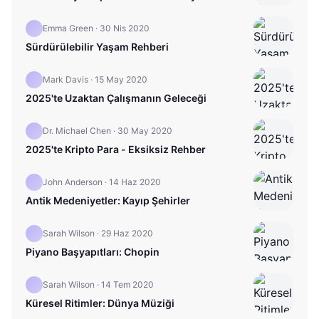
Emma Green
·
30 Nis 2020
Sürdürülebilir Yaşam Rehberi
Mark Davis
·
15 May 2020
2025'te Uzaktan Çalışmanın Geleceği
Dr. Michael Chen
·
30 May 2020
2025'te Kripto Para - Eksiksiz Rehber
John Anderson
·
14 Haz 2020
Antik Medeniyetler: Kayıp Şehirler
Sarah Wilson
·
29 Haz 2020
Piyano Başyapıtları: Chopin
Sarah Wilson
·
14 Tem 2020
Küresel Ritimler: Dünya Müziği