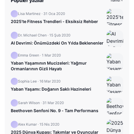
Popüler yazılar
Tümü
Lisa Martinez
·
31 Oca 2020
2025'te Fitness Trendleri - Eksiksiz Rehber
Dr. Michael Chen
·
15 Şub 2020
AI Devrimi: Önümüzdeki On Yılda Beklenenler
Emma Green
·
1 Mar 2020
Yaban Yaşamının Mucizeleri: Yağmur
Ormanlarının Gizli Hayatı
Sophia Lee
·
16 Mar 2020
Yaban Yaşamı: Doğanın Saklı Hazineleri
Sarah Wilson
·
31 Mar 2020
Beethoven Senfoni No. 9 - Tam Performans
Alex Kumar
·
15 Nis 2020
2025 Dünya Kupası: Takımlar ve Oyuncular