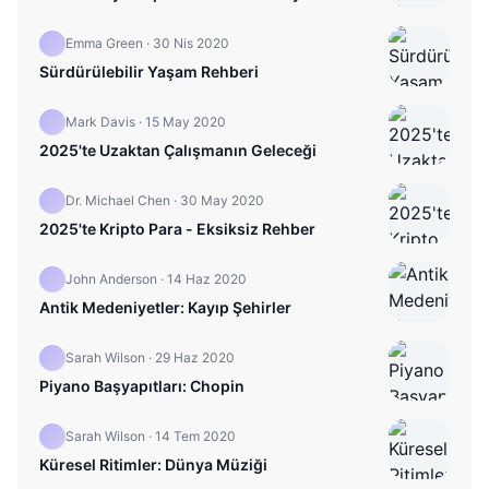
Emma Green
·
30 Nis 2020
Sürdürülebilir Yaşam Rehberi
Mark Davis
·
15 May 2020
2025'te Uzaktan Çalışmanın Geleceği
Dr. Michael Chen
·
30 May 2020
2025'te Kripto Para - Eksiksiz Rehber
John Anderson
·
14 Haz 2020
Antik Medeniyetler: Kayıp Şehirler
Sarah Wilson
·
29 Haz 2020
Piyano Başyapıtları: Chopin
Sarah Wilson
·
14 Tem 2020
Küresel Ritimler: Dünya Müziği