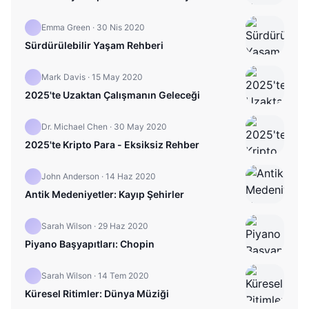
Emma Green
·
30 Nis 2020
Sürdürülebilir Yaşam Rehberi
Mark Davis
·
15 May 2020
2025'te Uzaktan Çalışmanın Geleceği
Dr. Michael Chen
·
30 May 2020
2025'te Kripto Para - Eksiksiz Rehber
John Anderson
·
14 Haz 2020
Antik Medeniyetler: Kayıp Şehirler
Sarah Wilson
·
29 Haz 2020
Piyano Başyapıtları: Chopin
Sarah Wilson
·
14 Tem 2020
Küresel Ritimler: Dünya Müziği