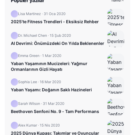
Popüler yazılar
Tümü
Lisa Martinez
·
31 Oca 2020
2025'te Fitness Trendleri - Eksiksiz Rehber
Dr. Michael Chen
·
15 Şub 2020
AI Devrimi: Önümüzdeki On Yılda Beklenenler
Emma Green
·
1 Mar 2020
Yaban Yaşamının Mucizeleri: Yağmur
Ormanlarının Gizli Hayatı
Sophia Lee
·
16 Mar 2020
Yaban Yaşamı: Doğanın Saklı Hazineleri
Sarah Wilson
·
31 Mar 2020
Beethoven Senfoni No. 9 - Tam Performans
Alex Kumar
·
15 Nis 2020
2025 Dünya Kupası: Takımlar ve Oyuncular