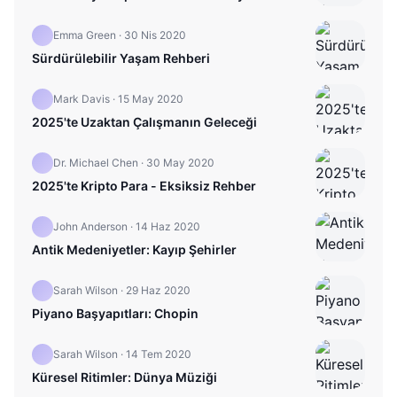
Emma Green
·
30 Nis 2020
Sürdürülebilir Yaşam Rehberi
Mark Davis
·
15 May 2020
2025'te Uzaktan Çalışmanın Geleceği
Dr. Michael Chen
·
30 May 2020
2025'te Kripto Para - Eksiksiz Rehber
John Anderson
·
14 Haz 2020
Antik Medeniyetler: Kayıp Şehirler
Sarah Wilson
·
29 Haz 2020
Piyano Başyapıtları: Chopin
Sarah Wilson
·
14 Tem 2020
Küresel Ritimler: Dünya Müziği