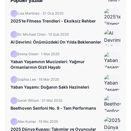
Popüler yazılar
Tümü
Lisa Martinez
·
31 Oca 2020
2025'te Fitness Trendleri - Eksiksiz Rehber
Dr. Michael Chen
·
15 Şub 2020
AI Devrimi: Önümüzdeki On Yılda Beklenenler
Emma Green
·
1 Mar 2020
Yaban Yaşamının Mucizeleri: Yağmur
Ormanlarının Gizli Hayatı
Sophia Lee
·
16 Mar 2020
Yaban Yaşamı: Doğanın Saklı Hazineleri
Sarah Wilson
·
31 Mar 2020
Beethoven Senfoni No. 9 - Tam Performans
Alex Kumar
·
15 Nis 2020
2025 Dünya Kupası: Takımlar ve Oyuncular