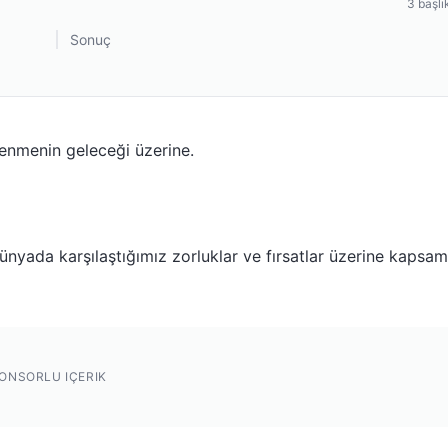
3
başlı
Sonuç
renmenin geleceği üzerine.
nyada karşılaştığımız zorluklar ve fırsatlar üzerine kapsam
ONSORLU IÇERIK