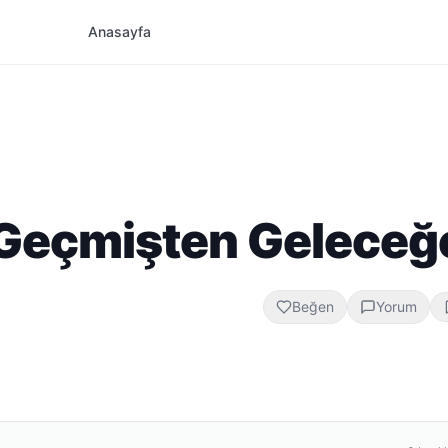
Anasayfa
: Geçmişten Geleceğ
Beğen
Yorum