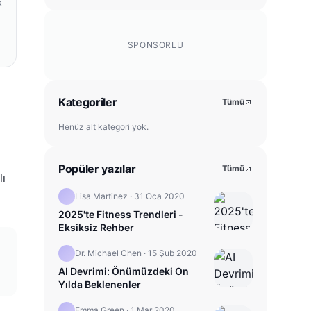
k
SPONSORLU
Kategoriler
Tümü
Henüz alt kategori yok.
Popüler yazılar
Tümü
lı
Lisa Martinez
·
31 Oca 2020
2025'te Fitness Trendleri -
Eksiksiz Rehber
Dr. Michael Chen
·
15 Şub 2020
AI Devrimi: Önümüzdeki On
Yılda Beklenenler
Emma Green
·
1 Mar 2020