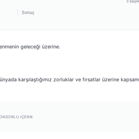
3
başlı
Sonuç
renmenin geleceği üzerine.
nyada karşılaştığımız zorluklar ve fırsatlar üzerine kapsam
ONSORLU IÇERIK