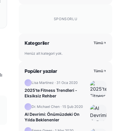
k
SPONSORLU
Kategoriler
Tümü
Henüz alt kategori yok.
Popüler yazılar
Tümü
lı
Lisa Martinez
·
31 Oca 2020
2025'te Fitness Trendleri -
Eksiksiz Rehber
Dr. Michael Chen
·
15 Şub 2020
AI Devrimi: Önümüzdeki On
Yılda Beklenenler
Emma Green
·
1 Mar 2020