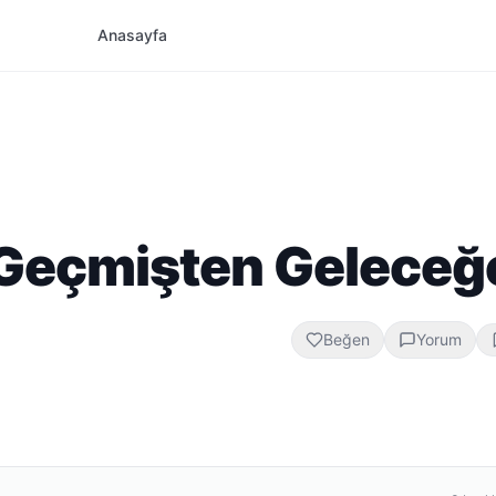
Anasayfa
: Geçmişten Geleceğ
Beğen
Yorum