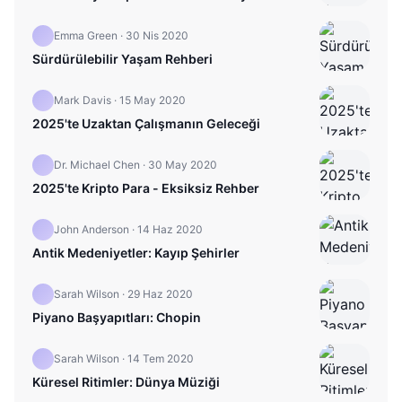
Emma Green
·
30 Nis 2020
Sürdürülebilir Yaşam Rehberi
Mark Davis
·
15 May 2020
2025'te Uzaktan Çalışmanın Geleceği
Dr. Michael Chen
·
30 May 2020
2025'te Kripto Para - Eksiksiz Rehber
John Anderson
·
14 Haz 2020
Antik Medeniyetler: Kayıp Şehirler
Sarah Wilson
·
29 Haz 2020
Piyano Başyapıtları: Chopin
Sarah Wilson
·
14 Tem 2020
Küresel Ritimler: Dünya Müziği