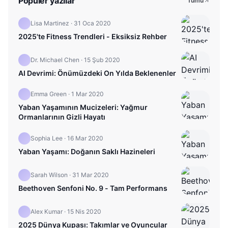
Popüler yazılar
Tümü
Lisa Martinez
·
31 Oca 2020
2025'te Fitness Trendleri - Eksiksiz Rehber
Dr. Michael Chen
·
15 Şub 2020
AI Devrimi: Önümüzdeki On Yılda Beklenenler
Emma Green
·
1 Mar 2020
Yaban Yaşamının Mucizeleri: Yağmur
Ormanlarının Gizli Hayatı
Sophia Lee
·
16 Mar 2020
Yaban Yaşamı: Doğanın Saklı Hazineleri
Sarah Wilson
·
31 Mar 2020
Beethoven Senfoni No. 9 - Tam Performans
Alex Kumar
·
15 Nis 2020
2025 Dünya Kupası: Takımlar ve Oyuncular