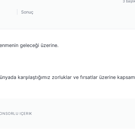
3
başlı
Sonuç
renmenin geleceği üzerine.
nyada karşılaştığımız zorluklar ve fırsatlar üzerine kapsam
ONSORLU IÇERIK