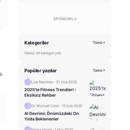
k
SPONSORLU
Kategoriler
Tümü
Henüz alt kategori yok.
Popüler yazılar
Tümü
lı
Lisa Martinez
·
31 Oca 2020
2025'te Fitness Trendleri -
Eksiksiz Rehber
Dr. Michael Chen
·
15 Şub 2020
AI Devrimi: Önümüzdeki On
Yılda Beklenenler
Emma Green
·
1 Mar 2020