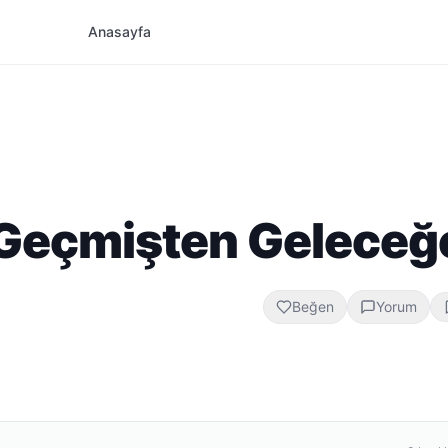
Anasayfa
: Geçmişten Geleceğ
Beğen
Yorum