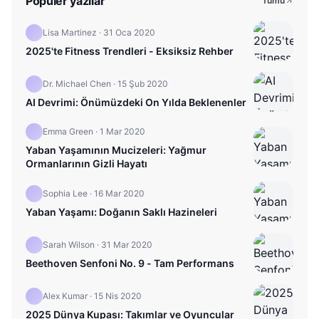
Popüler yazılar
Tümü
Lisa Martinez
·
31 Oca 2020
2025'te Fitness Trendleri - Eksiksiz Rehber
Dr. Michael Chen
·
15 Şub 2020
AI Devrimi: Önümüzdeki On Yılda Beklenenler
Emma Green
·
1 Mar 2020
Yaban Yaşamının Mucizeleri: Yağmur
Ormanlarının Gizli Hayatı
Sophia Lee
·
16 Mar 2020
Yaban Yaşamı: Doğanın Saklı Hazineleri
Sarah Wilson
·
31 Mar 2020
Beethoven Senfoni No. 9 - Tam Performans
Alex Kumar
·
15 Nis 2020
2025 Dünya Kupası: Takımlar ve Oyuncular