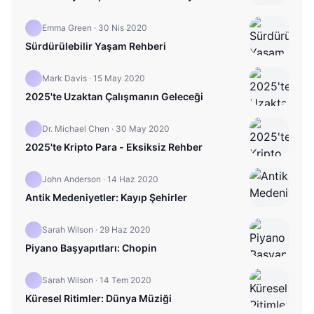
Emma Green
·
30 Nis 2020
Sürdürülebilir Yaşam Rehberi
Mark Davis
·
15 May 2020
2025'te Uzaktan Çalışmanın Geleceği
Dr. Michael Chen
·
30 May 2020
2025'te Kripto Para - Eksiksiz Rehber
John Anderson
·
14 Haz 2020
Antik Medeniyetler: Kayıp Şehirler
Sarah Wilson
·
29 Haz 2020
Piyano Başyapıtları: Chopin
Sarah Wilson
·
14 Tem 2020
Küresel Ritimler: Dünya Müziği