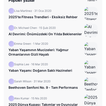
Popüler yazılar
Tümü
Lisa Martinez
·
31 Oca 2020
2025'te Fitness Trendleri - Eksiksiz Rehber
Dr. Michael Chen
·
15 Şub 2020
AI Devrimi: Önümüzdeki On Yılda Beklenenler
Emma Green
·
1 Mar 2020
Yaban Yaşamının Mucizeleri: Yağmur
Ormanlarının Gizli Hayatı
Sophia Lee
·
16 Mar 2020
Yaban Yaşamı: Doğanın Saklı Hazineleri
Sarah Wilson
·
31 Mar 2020
Beethoven Senfoni No. 9 - Tam Performans
Alex Kumar
·
15 Nis 2020
2025 Dünya Kupası: Takımlar ve Oyuncular