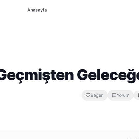
Anasayfa
: Geçmişten Geleceğ
Beğen
Yorum