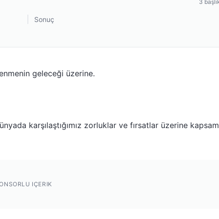
3
başlı
Sonuç
renmenin geleceği üzerine.
nyada karşılaştığımız zorluklar ve fırsatlar üzerine kapsam
ONSORLU IÇERIK