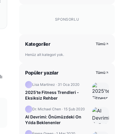
k
SPONSORLU
Kategoriler
Tümü
Henüz alt kategori yok.
Popüler yazılar
Tümü
lı
Lisa Martinez
·
31 Oca 2020
2025'te Fitness Trendleri -
Eksiksiz Rehber
Dr. Michael Chen
·
15 Şub 2020
AI Devrimi: Önümüzdeki On
Yılda Beklenenler
Emma Green
·
1 Mar 2020