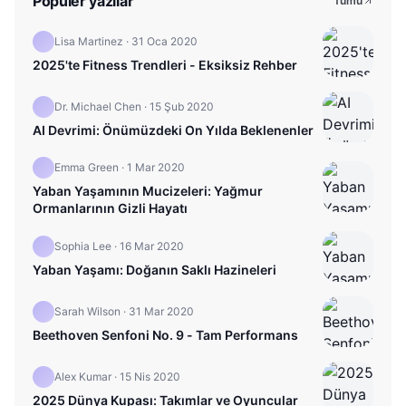
Popüler yazılar
Tümü
Lisa Martinez
·
31 Oca 2020
2025'te Fitness Trendleri - Eksiksiz Rehber
Dr. Michael Chen
·
15 Şub 2020
AI Devrimi: Önümüzdeki On Yılda Beklenenler
Emma Green
·
1 Mar 2020
Yaban Yaşamının Mucizeleri: Yağmur
Ormanlarının Gizli Hayatı
Sophia Lee
·
16 Mar 2020
Yaban Yaşamı: Doğanın Saklı Hazineleri
Sarah Wilson
·
31 Mar 2020
Beethoven Senfoni No. 9 - Tam Performans
Alex Kumar
·
15 Nis 2020
2025 Dünya Kupası: Takımlar ve Oyuncular