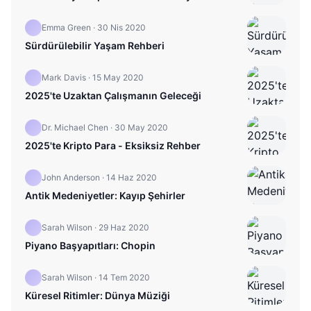
Emma Green
·
30 Nis 2020
Sürdürülebilir Yaşam Rehberi
Mark Davis
·
15 May 2020
2025'te Uzaktan Çalışmanın Geleceği
Dr. Michael Chen
·
30 May 2020
2025'te Kripto Para - Eksiksiz Rehber
John Anderson
·
14 Haz 2020
Antik Medeniyetler: Kayıp Şehirler
Sarah Wilson
·
29 Haz 2020
Piyano Başyapıtları: Chopin
Sarah Wilson
·
14 Tem 2020
Küresel Ritimler: Dünya Müziği